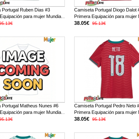
 Portugal Ruben Dias #3
Camiseta Portugal Diogo Dalot 
 Equipación para mujer Mundial
Primera Equipación para mujer 
ga corta
2026 manga corta
38.05€
95.13€
95.13€
 Portugal Matheus Nunes #6
Camiseta Portugal Pedro Neto 
 Equipación para mujer Mundial
Primera Equipación para mujer 
ga corta
2026 manga corta
38.05€
95.13€
95.13€