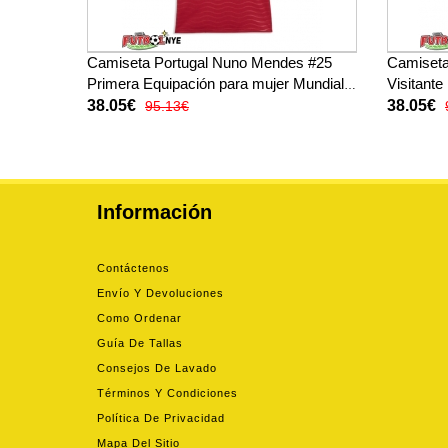
Camiseta Portugal Nuno Mendes #25
Camiseta
Primera Equipación para mujer Mundial
Visitante
2026 manga corta
2026 man
38.05€
38.05€
95.13€
Información
Contáctenos
Envío Y Devoluciones
Como Ordenar
Guía De Tallas
Consejos De Lavado
Términos Y Condiciones
Política De Privacidad
Mapa Del Sitio