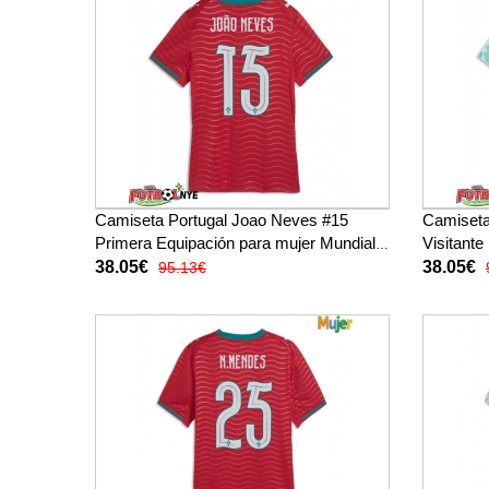
Camiseta Portugal Joao Neves #15
Camiseta
Primera Equipación para mujer Mundial
Visitante
2026 manga corta
2026 man
38.05€
38.05€
95.13€