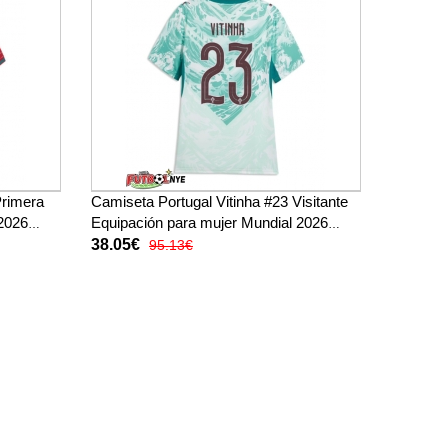
Primera
Camiseta Portugal Vitinha #23 Visitante
 2026
Equipación para mujer Mundial 2026
manga corta
38.05€
95.13€