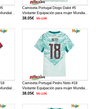
#5
Camiseta Portugal Diogo Dalot #5
Mundial
Visitante Equipación para mujer Mundial
2026 manga corta
38.05€
95.13€
#18
Camiseta Portugal Pedro Neto #18
Mundial
Visitante Equipación para mujer Mundial
2026 manga corta
38.05€
95.13€