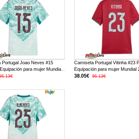
 Portugal Joao Neves #15
Camiseta Portugal Vitinha #23 
 Equipación para mujer Mundial
Equipación para mujer Mundial
ga corta
manga corta
38.05€
95.13€
95.13€