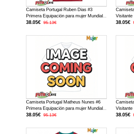
Camiseta Portugal Ruben Dias #3
Camiseta
Primera Equipación para mujer Mundial
Visitante
2026 manga corta
2026 man
38.05€
38.05€
95.13€
Camiseta Portugal Matheus Nunes #6
Camiseta
Primera Equipación para mujer Mundial
Visitante
2026 manga corta
2026 man
38.05€
38.05€
95.13€