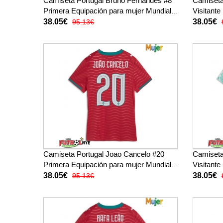
Camiseta Portugal Bruno Fernandes #8
Camiseta
Primera Equipación para mujer Mundial
Visitante
2026 manga corta
2026 man
38.05€
38.05€
95.13€
Camiseta Portugal Joao Cancelo #20
Camiseta
Primera Equipación para mujer Mundial
Visitante
2026 manga corta
2026 man
38.05€
38.05€
95.13€