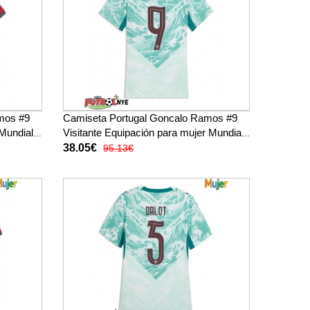
mos #9
Camiseta Portugal Goncalo Ramos #9
Mundial
Visitante Equipación para mujer Mundial
2026 manga corta
38.05€
95.13€