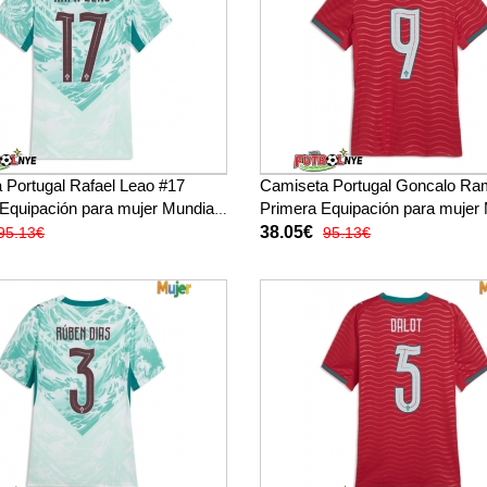
 Portugal Rafael Leao #17
Camiseta Portugal Goncalo Ra
 Equipación para mujer Mundial
Primera Equipación para mujer 
ga corta
2026 manga corta
38.05€
95.13€
95.13€