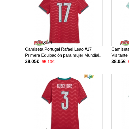
Camiseta Portugal Rafael Leao #17
Camiseta
Primera Equipación para mujer Mundial
Visitante
2026 manga corta
2026 man
38.05€
38.05€
95.13€