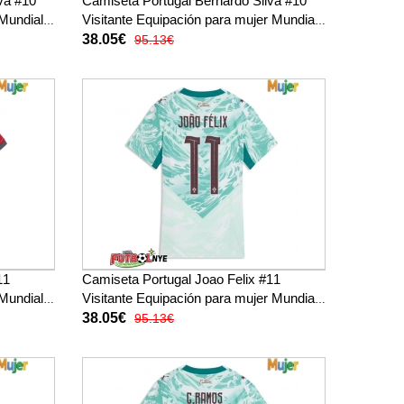
va #10
Camiseta Portugal Bernardo Silva #10
Mundial
Visitante Equipación para mujer Mundial
2026 manga corta
38.05€
95.13€
11
Camiseta Portugal Joao Felix #11
Mundial
Visitante Equipación para mujer Mundial
2026 manga corta
38.05€
95.13€