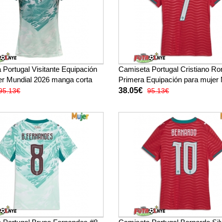
Portugal Visitante Equipación
Camiseta Portugal Cristiano Ro
er Mundial 2026 manga corta
Primera Equipación para mujer 
2026 manga corta
38.05€
95.13€
95.13€