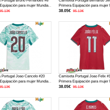
 Portugal Bruno Fernandes #8
Camiseta Portugal Bernardo Sil
 Equipación para mujer Mundial
Primera Equipación para mujer 
ga corta
2026 manga corta
38.05€
95.13€
95.13€
 Portugal Joao Cancelo #20
Camiseta Portugal Joao Felix #
 Equipación para mujer Mundial
Primera Equipación para mujer 
ga corta
2026 manga corta
38.05€
95.13€
95.13€