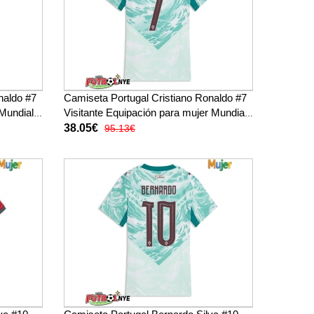
naldo #7
Camiseta Portugal Cristiano Ronaldo #7
Mundial
Visitante Equipación para mujer Mundial
2026 manga corta
38.05€
95.13€