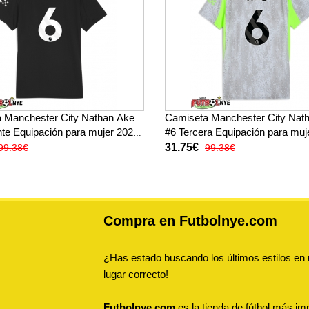
 Manchester City Nathan Ake
Camiseta Manchester City Nat
nte Equipación para mujer 2025-
#6 Tercera Equipación para muj
 corta
26 manga corta
31.75€
99.38€
99.38€
Compra en Futbolnye.com
¿Has estado buscando los últimos estilos en
lugar correcto!
Futbolnye.com
es la tienda de fútbol más imp