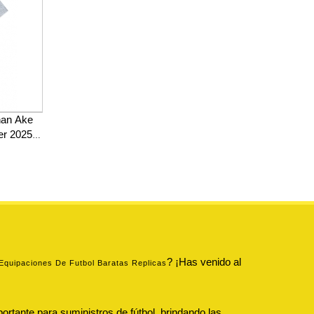
han Ake
er 2025-
? ¡Has venido al
Equipaciones De Futbol Baratas Replicas
ortante para suministros de fútbol, brindando las