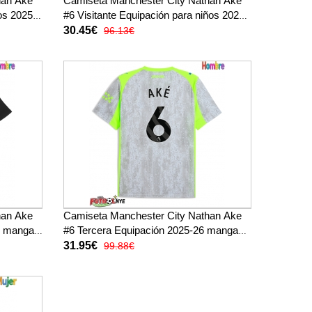
han Ake
Camiseta Manchester City Nathan Ake
os 2025-
#6 Visitante Equipación para niños 2025-
ortos)
26 manga corta (+ pantalones cortos)
30.45€
96.13€
han Ake
Camiseta Manchester City Nathan Ake
26 manga
#6 Tercera Equipación 2025-26 manga
corta
31.95€
99.88€