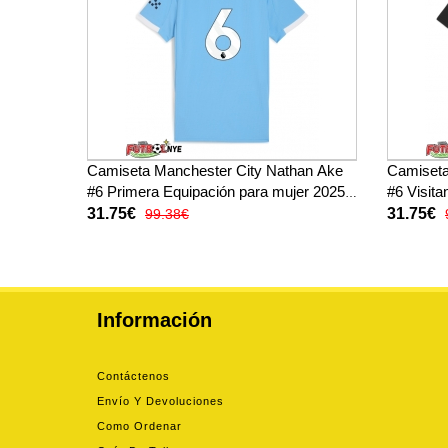
Camiseta Manchester City Nathan Ake
Camiseta
#6 Primera Equipación para mujer 2025-
#6 Visita
26 manga corta
26 manga
31.75€
31.75€
99.38€
Información
Contáctenos
Envío Y Devoluciones
Como Ordenar