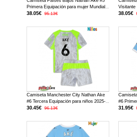
Camiseta Países Bajos Nathan Ake #5
Camiseta
Primera Equipación para mujer Mundial
Visitante
2026 manga corta
2026 man
38.05€
38.05€
95.13€
Camiseta Manchester City Nathan Ake
Camiseta
#6 Tercera Equipación para niños 2025-
#6 Prime
26 manga corta (+ pantalones cortos)
corta
30.45€
31.95€
96.13€