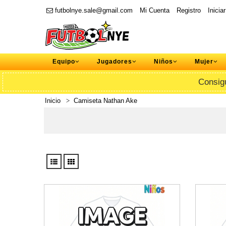
futbolnye.sale@gmail.com
Mi Cuenta
Registro
Inicia
Equipo
Jugadores
Niños
Mujer
Consig
Inicio
Camiseta Nathan Ake