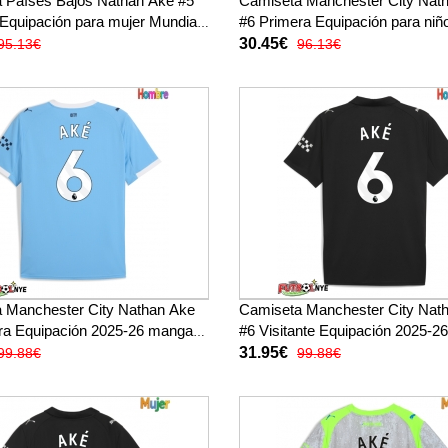
 Países Bajos Nathan Ake #5
Camiseta Manchester City Nat
 Equipación para mujer Mundial
#6 Primera Equipación para niñ
ga corta
26 manga corta (+ pantalones c
30.45€
95.13€
96.13€
 Manchester City Nathan Ake
Camiseta Manchester City Nat
ra Equipación 2025-26 manga
#6 Visitante Equipación 2025-
corta
31.95€
99.88€
99.88€