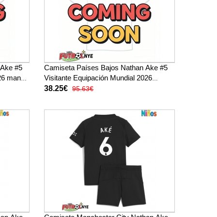
 Ake #5
Camiseta Países Bajos Nathan Ake #5
026 manga
Visitante Equipación Mundial 2026
manga corta
38.25€
95.63€