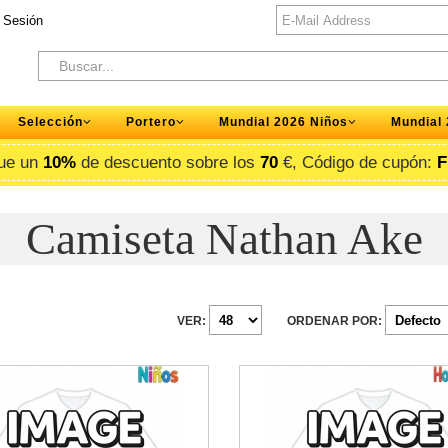
r Sesión
Selección
Portero
Mundial 2026 Niños
Mundial
ue un
10%
de descuento sobre los
70
€, Código de cupón:
F
Camiseta Nathan Ake
VER:
ORDENAR POR: