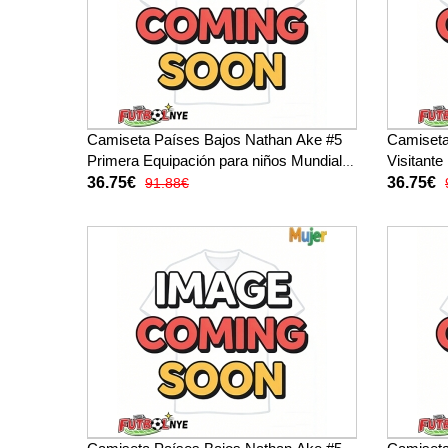
Camiseta Países Bajos Nathan Ake #5
Camiseta
Primera Equipación para niños Mundial
Visitante
2026 manga corta (+ pantalones cortos)
2026 man
36.75€
36.75€
91.88€