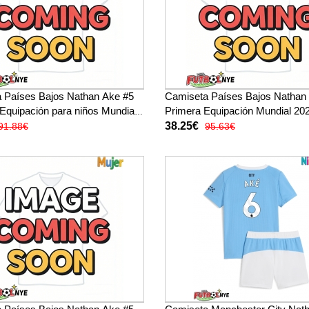
 Países Bajos Nathan Ake #5
Camiseta Países Bajos Nathan
 Equipación para niños Mundial
Primera Equipación Mundial 2
ga corta (+ pantalones cortos)
corta
38.25€
91.88€
95.63€