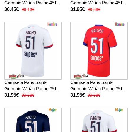
Germain Willian Pacho #51
Germain Willian Pacho #51
Tercera Equipación para
Primera Equipación 2025-26
30.45€
31.95€
96.13€
99.88€
niños 2025-26 manga corta
manga corta
(+ pantalones cortos)
Camiseta Paris Saint-
Camiseta Paris Saint-
Germain Willian Pacho #51
Germain Willian Pacho #51
Visitante Equipación 2025-26
Tercera Equipación 2025-26
31.95€
31.95€
99.88€
99.88€
manga corta
manga corta