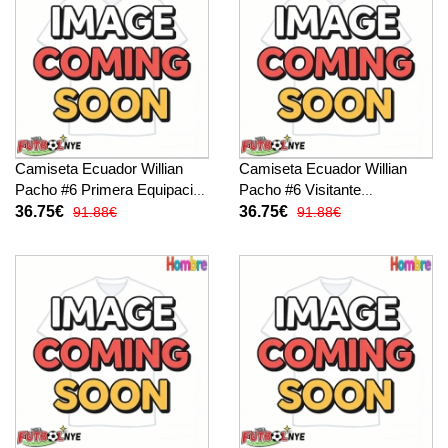
Camiseta Ecuador Willian
Camiseta Ecuador Willian
Pacho #6 Primera Equipación
Pacho #6 Visitante
para niños Mundial 2026
Equipación para niños
36.75€
36.75€
91.88€
91.88€
manga corta (+ pantalones
Mundial 2026 manga corta (+
cortos)
pantalones cortos)