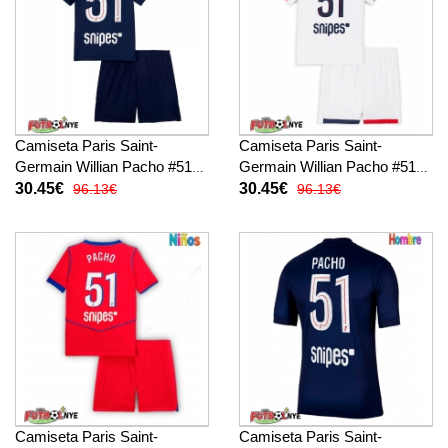
Camiseta Paris Saint-
Camiseta Paris Saint-
Germain Willian Pacho #51
Germain Willian Pacho #51
Primera Equipación para
Visitante Equipación para
30.45€
30.45€
96.13€
96.13€
niños 2025-26 manga corta
niños 2025-26 manga corta
(+ pantalones cortos)
(+ pantalones cortos)
Camiseta Paris Saint-
Camiseta Paris Saint-