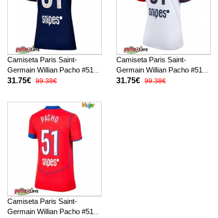
Camiseta Paris Saint-
Camiseta Paris Saint-
Germain Willian Pacho #51
Germain Willian Pacho #51
Primera Equipación para
Visitante Equipación para
31.75€
31.75€
99.38€
99.38€
mujer 2025-26 manga corta
mujer 2025-26 manga corta
Camiseta Paris Saint-
Germain Willian Pacho #51