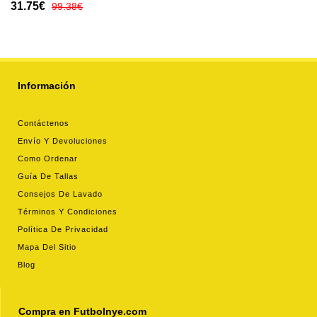
Tercera Equipación para
31.75€
99.38€
mujer 2025-26 manga corta
Información
Contáctenos
Envío Y Devoluciones
Como Ordenar
Guía De Tallas
Consejos De Lavado
Términos Y Condiciones
Política De Privacidad
Mapa Del Sitio
Blog
Compra en Futbolnye.com