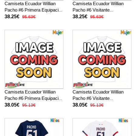
Camiseta Ecuador Willian
Camiseta Ecuador Willian
Pacho #6 Primera Equipación
Pacho #6 Visitante
Mundial 2026 manga corta
Equipación Mundial 2026
38.25€
38.25€
95.63€
95.63€
manga corta
Camiseta Ecuador Willian
Camiseta Ecuador Willian
Pacho #6 Primera Equipación
Pacho #6 Visitante
para mujer Mundial 2026
Equipación para mujer
38.05€
38.05€
95.13€
95.13€
manga corta
Mundial 2026 manga corta