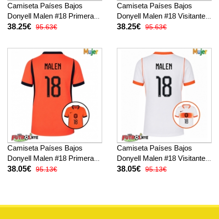
Camiseta Países Bajos
Camiseta Países Bajos
Donyell Malen #18 Primera
Donyell Malen #18 Visitante
Equipación Mundial 2026
Equipación Mundial 2026
38.25€
38.25€
95.63€
95.63€
manga corta
manga corta
Camiseta Países Bajos
Camiseta Países Bajos
Donyell Malen #18 Primera
Donyell Malen #18 Visitante
Equipación para mujer
Equipación para mujer
38.05€
38.05€
95.13€
95.13€
Mundial 2026 manga corta
Mundial 2026 manga corta