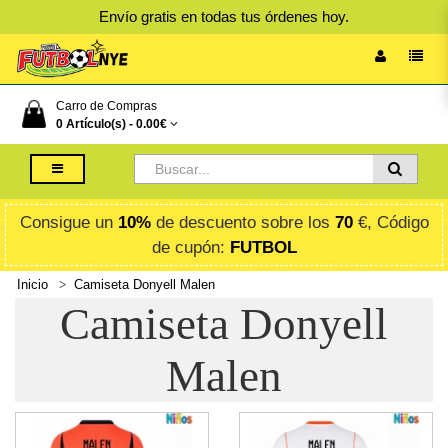
Envío gratis en todas tus órdenes hoy.
Carro de Compras
0 Artículo(s) -
0.00€
Consigue un
10%
de descuento sobre los
70
€, Código
de cupón:
FUTBOL
Inicio
Camiseta Donyell Malen
Camiseta Donyell
Malen