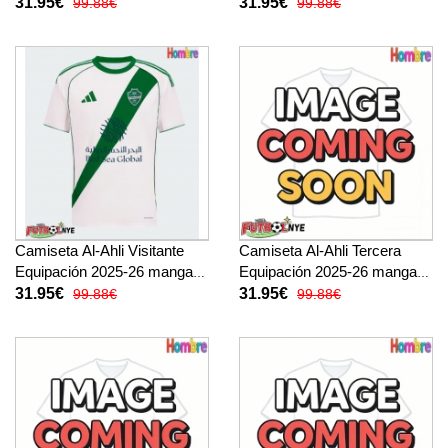
corta
corta
31.95€
31.95€
99.88€
99.88€
Camiseta Al-Ahli Visitante
Camiseta Al-Ahli Tercera
Equipación 2025-26 manga
Equipación 2025-26 manga
corta
corta
31.95€
31.95€
99.88€
99.88€