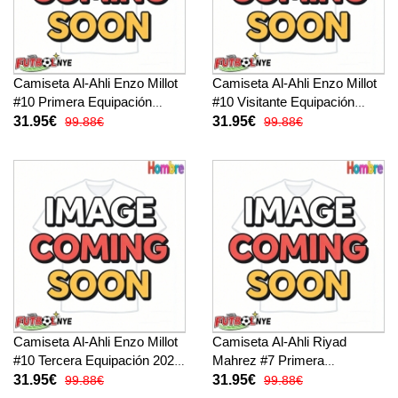
Camiseta Al-Ahli Enzo Millot
Camiseta Al-Ahli Enzo Millot
#10 Primera Equipación
#10 Visitante Equipación
2025-26 manga corta
2025-26 manga corta
31.95€
31.95€
99.88€
99.88€
Camiseta Al-Ahli Enzo Millot
Camiseta Al-Ahli Riyad
#10 Tercera Equipación 2025-
Mahrez #7 Primera
26 manga corta
Equipación 2025-26 manga
31.95€
31.95€
99.88€
99.88€
corta