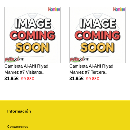
Camiseta Al-Ahli Riyad
Camiseta Al-Ahli Riyad
Mahrez #7 Visitante
Mahrez #7 Tercera
Equipación 2025-26 manga
Equipación 2025-26 manga
31.95€
31.95€
99.88€
99.88€
corta
corta
Información
Contáctenos