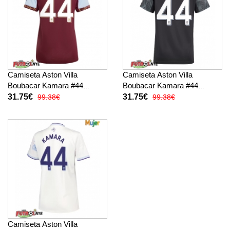
Camiseta Aston Villa
Camiseta Aston Villa
Boubacar Kamara #44
Boubacar Kamara #44
Primera Equipación para
Visitante Equipación para
31.75€
31.75€
99.38€
99.38€
mujer 2025-26 manga corta
mujer 2025-26 manga corta
Camiseta Aston Villa