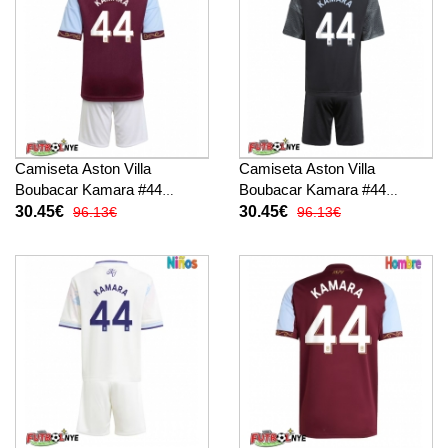
Camiseta Aston Villa
Camiseta Aston Villa
Boubacar Kamara #44
Boubacar Kamara #44
Primera Equipación para
Visitante Equipación para
30.45€
30.45€
96.13€
96.13€
niños 2025-26 manga corta
niños 2025-26 manga corta
(+ pantalones cortos)
(+ pantalones cortos)