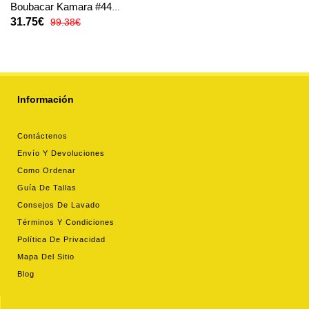
Boubacar Kamara #44
Tercera Equipación para
31.75€
99.38€
mujer 2025-26 manga corta
Información
Contáctenos
Envío Y Devoluciones
Como Ordenar
Guía De Tallas
Consejos De Lavado
Términos Y Condiciones
Política De Privacidad
Mapa Del Sitio
Blog