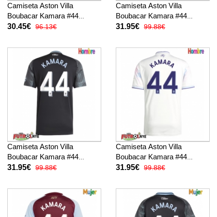
Camiseta Aston Villa
Camiseta Aston Villa
Boubacar Kamara #44
Boubacar Kamara #44
Tercera Equipación para
Primera Equipación 2025-26
30.45€
31.95€
96.13€
99.88€
niños 2025-26 manga corta
manga corta
(+ pantalones cortos)
Camiseta Aston Villa
Camiseta Aston Villa
Boubacar Kamara #44
Boubacar Kamara #44
Visitante Equipación 2025-26
Tercera Equipación 2025-26
31.95€
31.95€
99.88€
99.88€
manga corta
manga corta