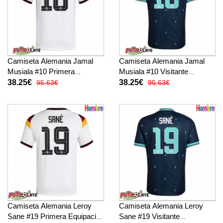
Camiseta Alemania Jamal
Camiseta Alemania Jamal
Musiala #10 Primera
Musiala #10 Visitante
Equipación Mundial 2026
Equipación Mundial 2026
38.25€
38.25€
95.63€
95.63€
manga corta
manga corta
Camiseta Alemania Leroy
Camiseta Alemania Leroy
Sane #19 Primera Equipación
Sane #19 Visitante