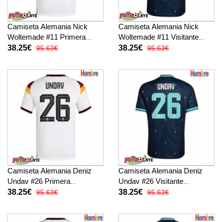
Camiseta Alemania Nick
Camiseta Alemania Nick
Woltemade #11 Primera
Woltemade #11 Visitante
Equipación Mundial 2026
Equipación Mundial 2026
38.25€
38.25€
95.63€
95.63€
manga corta
manga corta
Camiseta Alemania Deniz
Camiseta Alemania Deniz
Undav #26 Primera
Undav #26 Visitante
Equipación Mundial 2026
Equipación Mundial 2026
38.25€
38.25€
95.63€
95.63€
manga corta
manga corta