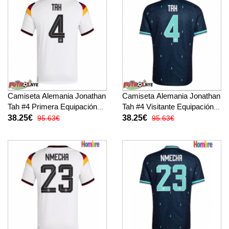
Camiseta Alemania Jonathan
Camiseta Alemania Jonathan
Tah #4 Primera Equipación
Tah #4 Visitante Equipación
Mundial 2026 manga corta
Mundial 2026 manga corta
38.25€
38.25€
95.63€
95.63€