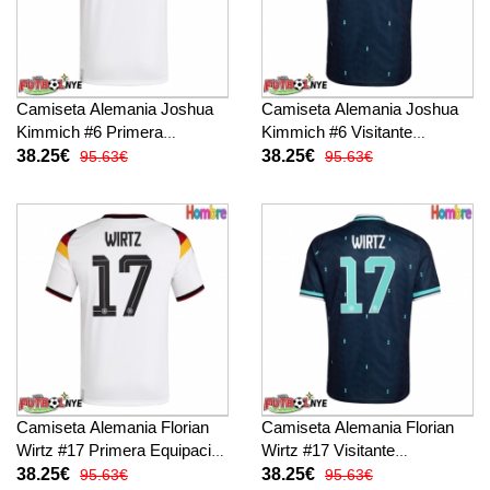
Camiseta Alemania Joshua
Camiseta Alemania Joshua
Kimmich #6 Primera
Kimmich #6 Visitante
Equipación Mundial 2026
Equipación Mundial 2026
38.25€
38.25€
95.63€
95.63€
manga corta
manga corta
Camiseta Alemania Florian
Camiseta Alemania Florian
Wirtz #17 Primera Equipación
Wirtz #17 Visitante
Mundial 2026 manga corta
Equipación Mundial 2026
38.25€
38.25€
95.63€
95.63€