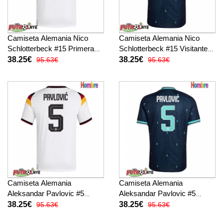
Camiseta Alemania Nico
Camiseta Alemania Nico
Schlotterbeck #15 Primera
Schlotterbeck #15 Visitante
Equipación Mundial 2026
Equipación Mundial 2026
38.25€
38.25€
95.63€
95.63€
manga corta
manga corta
Camiseta Alemania
Camiseta Alemania
Aleksandar Pavlovic #5
Aleksandar Pavlovic #5
Primera Equipación Mundial
Visitante Equipación Mundial
38.25€
38.25€
95.63€
95.63€
2026 manga corta
2026 manga corta