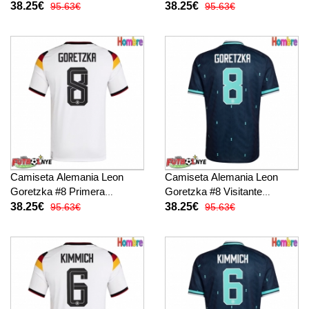
Mundial 2026 manga corta
Equipación Mundial 2026
38.25€
38.25€
95.63€
95.63€
manga corta
Camiseta Alemania Leon
Camiseta Alemania Leon
Goretzka #8 Primera
Goretzka #8 Visitante
Equipación Mundial 2026
Equipación Mundial 2026
38.25€
38.25€
95.63€
95.63€
manga corta
manga corta