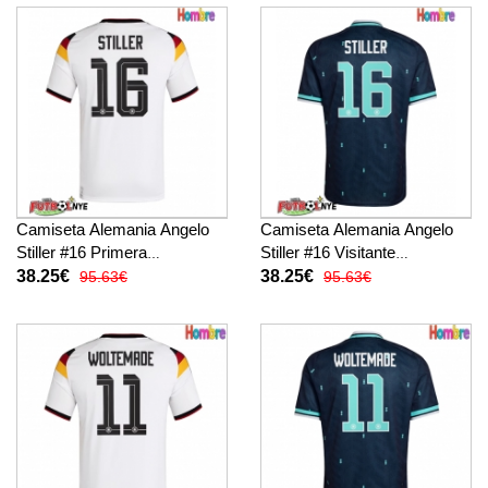
Camiseta Alemania Angelo
Camiseta Alemania Angelo
Stiller #16 Primera
Stiller #16 Visitante
Equipación Mundial 2026
Equipación Mundial 2026
38.25€
38.25€
95.63€
95.63€
manga corta
manga corta