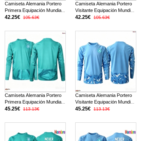
Camiseta Alemania Portero
Camiseta Alemania Portero
Primera Equipación Mundial
Visitante Equipación Mundial
2026 manga corta
2026 manga corta
42.25€
42.25€
105.63€
105.63€
Camiseta Alemania Portero
Camiseta Alemania Portero
Primera Equipación Mundial
Visitante Equipación Mundial
2026 manga larga
2026 manga larga
45.25€
45.25€
113.13€
113.13€