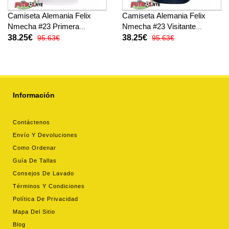
Camiseta Alemania Felix
Camiseta Alemania Felix
Nmecha #23 Primera
Nmecha #23 Visitante
Equipación Mundial 2026
Equipación Mundial 2026
38.25€
38.25€
95.63€
95.63€
manga corta
manga corta
Información
Contáctenos
Envío Y Devoluciones
Como Ordenar
Guía De Tallas
Consejos De Lavado
Términos Y Condiciones
Política De Privacidad
Mapa Del Sitio
Blog