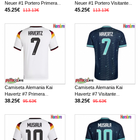
Neuer #1 Portero Primera
Neuer #1 Portero Visitante
Equipación Mundial 2026
Equipación Mundial 2026
45.25€
45.25€
113.13€
113.13€
manga larga
manga larga
Camiseta Alemania Kai
Camiseta Alemania Kai
Havertz #7 Primera
Havertz #7 Visitante
Equipación Mundial 2026
Equipación Mundial 2026
38.25€
38.25€
95.63€
95.63€
manga corta
manga corta