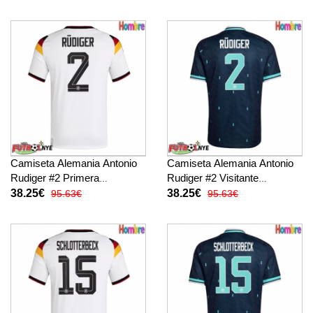
manga corta
Camiseta Alemania Antonio
Camiseta Alemania Antonio
Rudiger #2 Primera
Rudiger #2 Visitante
Equipación Mundial 2026
Equipación Mundial 2026
38.25€
38.25€
95.63€
95.63€
manga corta
manga corta