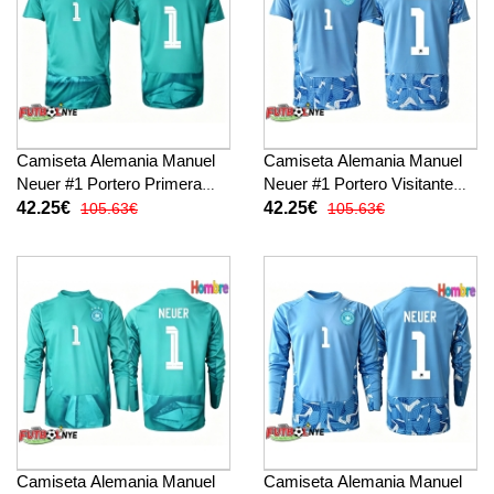
Camiseta Alemania Manuel
Camiseta Alemania Manuel
Neuer #1 Portero Primera
Neuer #1 Portero Visitante
Equipación Mundial 2026
Equipación Mundial 2026
42.25€
42.25€
105.63€
105.63€
manga corta
manga corta
Camiseta Alemania Manuel
Camiseta Alemania Manuel