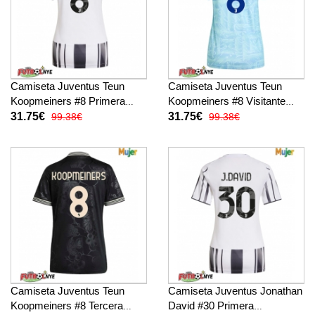
Camiseta Juventus Teun
Camiseta Juventus Teun
Koopmeiners #8 Primera
Koopmeiners #8 Visitante
Equipación para mujer 2025-
Equipación para mujer 2025-
31.75€
31.75€
99.38€
99.38€
26 manga corta
26 manga corta
Camiseta Juventus Teun
Camiseta Juventus Jonathan
Koopmeiners #8 Tercera
David #30 Primera