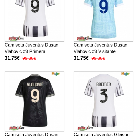
Camiseta Juventus Dusan
Camiseta Juventus Dusan
Vlahovic #9 Primera
Vlahovic #9 Visitante
Equipación para mujer 2025-
Equipación para mujer 2025-
31.75€
31.75€
99.38€
99.38€
26 manga corta
26 manga corta
Camiseta Juventus Dusan
Camiseta Juventus Gleison