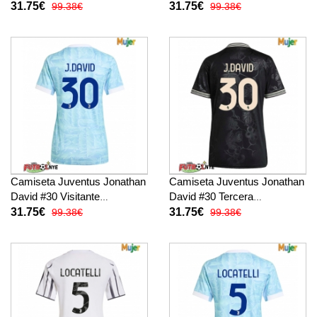
Equipación para mujer 2025-
Equipación para mujer 2025-
31.75€
31.75€
99.38€
99.38€
26 manga corta
26 manga corta
Camiseta Juventus Jonathan
Camiseta Juventus Jonathan
David #30 Visitante
David #30 Tercera
Equipación para mujer 2025-
Equipación para mujer 2025-
31.75€
31.75€
99.38€
99.38€
26 manga corta
26 manga corta