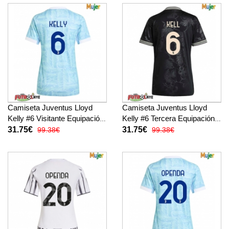
Camiseta Juventus Lloyd
Camiseta Juventus Lloyd
Kelly #6 Visitante Equipación
Kelly #6 Tercera Equipación
para mujer 2025-26 manga
para mujer 2025-26 manga
31.75€
31.75€
99.38€
99.38€
corta
corta