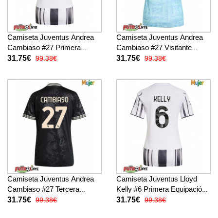
Camiseta Juventus Andrea
Camiseta Juventus Andrea
Cambiaso #27 Primera
Cambiaso #27 Visitante
Equipación para mujer 2025-
Equipación para mujer 2025-
31.75€
31.75€
99.38€
99.38€
26 manga corta
26 manga corta
Camiseta Juventus Andrea
Camiseta Juventus Lloyd
Cambiaso #27 Tercera
Kelly #6 Primera Equipación
Equipación para mujer 2025-
para mujer 2025-26 manga
31.75€
31.75€
99.38€
99.38€
26 manga corta
corta