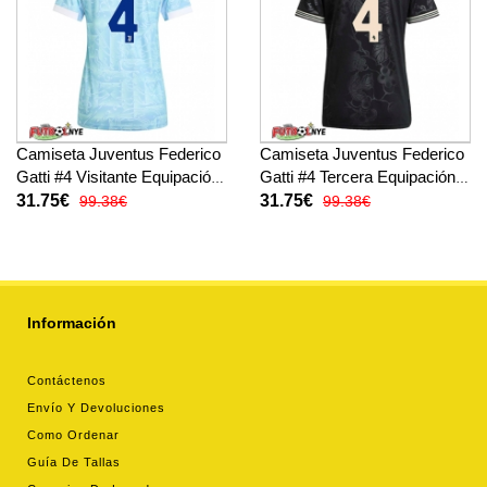
Camiseta Juventus Federico
Camiseta Juventus Federico
Gatti #4 Visitante Equipación
Gatti #4 Tercera Equipación
para mujer 2025-26 manga
para mujer 2025-26 manga
31.75€
31.75€
99.38€
99.38€
corta
corta
Información
Contáctenos
Envío Y Devoluciones
Como Ordenar
Guía De Tallas