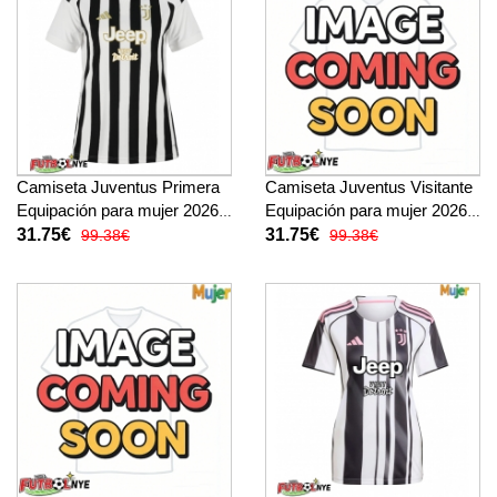
Camiseta Juventus Primera
Camiseta Juventus Visitante
Equipación para mujer 2026-
Equipación para mujer 2026-
27 manga corta
27 manga corta
31.75€
31.75€
99.38€
99.38€