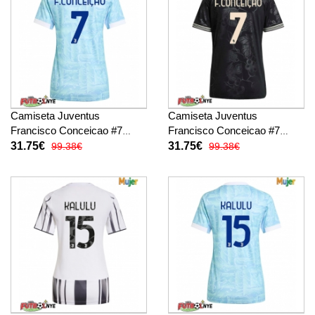
Camiseta Juventus
Camiseta Juventus
Francisco Conceicao #7
Francisco Conceicao #7
Visitante Equipación para
Tercera Equipación para
31.75€
31.75€
99.38€
99.38€
mujer 2025-26 manga corta
mujer 2025-26 manga corta