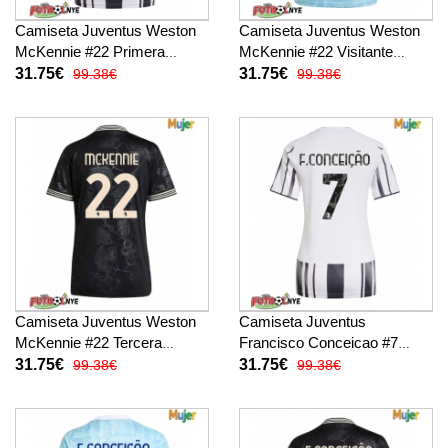
Camiseta Juventus Weston
Camiseta Juventus Weston
McKennie #22 Primera
McKennie #22 Visitante
Equipación para mujer 2025-
Equipación para mujer 2025-
31.75€
31.75€
99.38€
99.38€
26 manga corta
26 manga corta
Camiseta Juventus Weston
Camiseta Juventus
McKennie #22 Tercera
Francisco Conceicao #7
Equipación para mujer 2025-
Primera Equipación para
31.75€
31.75€
99.38€
99.38€
26 manga corta
mujer 2025-26 manga corta