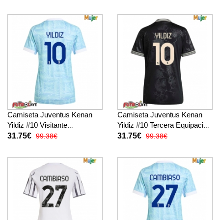
26 manga corta
corta
Camiseta Juventus Kenan
Camiseta Juventus Kenan
Yildiz #10 Visitante
Yildiz #10 Tercera Equipación
Equipación para mujer 2025-
para mujer 2025-26 manga
31.75€
31.75€
99.38€
99.38€
26 manga corta
corta