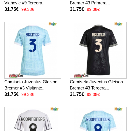
Vlahovic #9 Tercera
Bremer #3 Primera
Equipación para mujer 2025-
Equipación para mujer 2025-
31.75€
31.75€
99.38€
99.38€
26 manga corta
26 manga corta
Camiseta Juventus Gleison
Camiseta Juventus Gleison
Bremer #3 Visitante
Bremer #3 Tercera
Equipación para mujer 2025-
Equipación para mujer 2025-
31.75€
31.75€
99.38€
99.38€
26 manga corta
26 manga corta