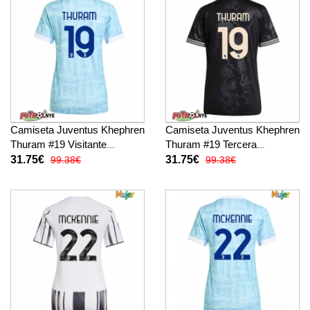
Camiseta Juventus Khephren
Camiseta Juventus Khephren
Thuram #19 Visitante
Thuram #19 Tercera
Equipación para mujer 2025-
Equipación para mujer 2025-
31.75€
31.75€
99.38€
99.38€
26 manga corta
26 manga corta