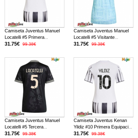
Camiseta Juventus Manuel
Camiseta Juventus Manuel
Locatelli #5 Primera
Locatelli #5 Visitante
Equipación para mujer 2025-
Equipación para mujer 2025-
31.75€
31.75€
99.38€
99.38€
26 manga corta
26 manga corta
Camiseta Juventus Manuel
Camiseta Juventus Kenan
Locatelli #5 Tercera
Yildiz #10 Primera Equipación
Equipación para mujer 2025-
para mujer 2025-26 manga
31.75€
31.75€
99.38€
99.38€