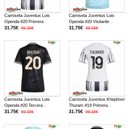
Camiseta Juventus Lois
Camiseta Juventus Lois
Openda #20 Primera
Openda #20 Visitante
Equipación para mujer 2025-
Equipación para mujer 2025-
31.75€
31.75€
99.38€
99.38€
26 manga corta
26 manga corta
Camiseta Juventus Lois
Camiseta Juventus Khephren
Openda #20 Tercera
Thuram #19 Primera
Equipación para mujer 2025-
Equipación para mujer 2025-
31.75€
31.75€
99.38€
99.38€
26 manga corta
26 manga corta