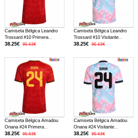
Camiseta Bélgica Leandro
Camiseta Bélgica Leandro
Trossard #10 Primera
Trossard #10 Visitante
Equipación Mundial 2026
Equipación Mundial 2026
38.25€
38.25€
95.63€
95.63€
manga corta
manga corta
Camiseta Bélgica Amadou
Camiseta Bélgica Amadou
Onana #24 Primera
Onana #24 Visitante
Equipación Mundial 2026
Equipación Mundial 2026
38.25€
38.25€
95.63€
95.63€