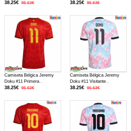
Mundial 2026 manga corta
Mundial 2026 manga corta
38.25€
38.25€
95.63€
95.63€
Camiseta Bélgica Jeremy
Camiseta Bélgica Jeremy
Doku #11 Primera
Doku #11 Visitante
Equipación Mundial 2026
Equipación Mundial 2026
38.25€
38.25€
95.63€
95.63€
manga corta
manga corta