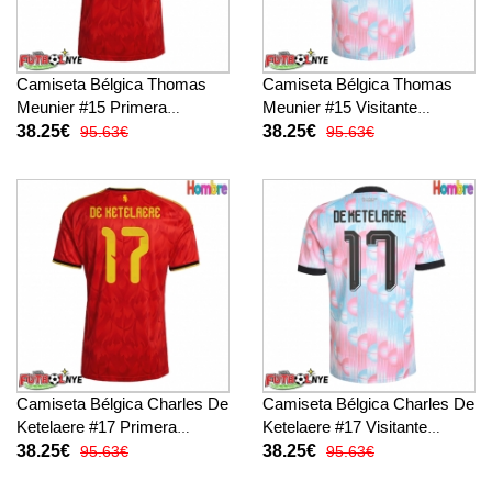
Camiseta Bélgica Thomas
Camiseta Bélgica Thomas
Meunier #15 Primera
Meunier #15 Visitante
Equipación Mundial 2026
Equipación Mundial 2026
38.25€
38.25€
95.63€
95.63€
manga corta
manga corta
Camiseta Bélgica Charles De
Camiseta Bélgica Charles De
Ketelaere #17 Primera
Ketelaere #17 Visitante
Equipación Mundial 2026
Equipación Mundial 2026
38.25€
38.25€
95.63€
95.63€
manga corta
manga corta