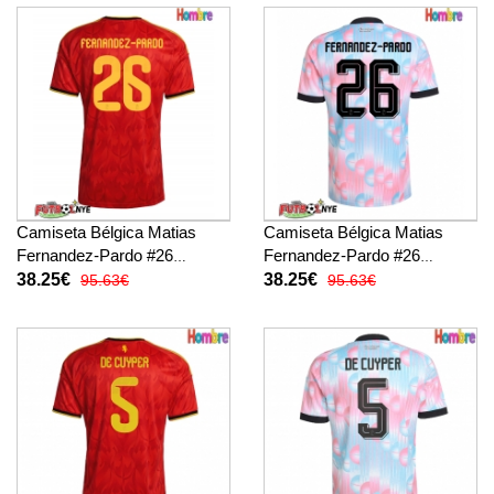
Camiseta Bélgica Matias
Camiseta Bélgica Matias
Fernandez-Pardo #26
Fernandez-Pardo #26
Primera Equipación Mundial
Visitante Equipación Mundial
38.25€
38.25€
95.63€
95.63€
2026 manga corta
2026 manga corta