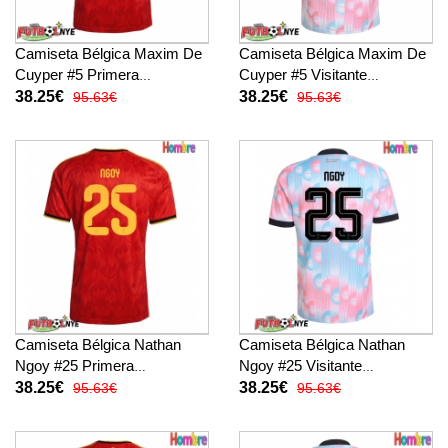
Camiseta Bélgica Maxim De
Camiseta Bélgica Maxim De
Cuyper #5 Primera
Cuyper #5 Visitante
Equipación Mundial 2026
Equipación Mundial 2026
38.25€
38.25€
95.63€
95.63€
manga corta
manga corta
Camiseta Bélgica Nathan
Camiseta Bélgica Nathan
Ngoy #25 Primera
Ngoy #25 Visitante
Equipación Mundial 2026
Equipación Mundial 2026
38.25€
38.25€
95.63€
95.63€
manga corta
manga corta