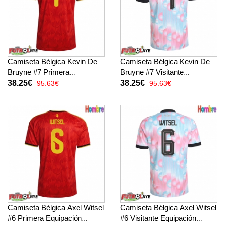
Camiseta Bélgica Kevin De
Camiseta Bélgica Kevin De
Bruyne #7 Primera
Bruyne #7 Visitante
Equipación Mundial 2026
Equipación Mundial 2026
38.25€
38.25€
95.63€
95.63€
manga corta
manga corta
Camiseta Bélgica Axel Witsel
Camiseta Bélgica Axel Witsel
#6 Primera Equipación
#6 Visitante Equipación