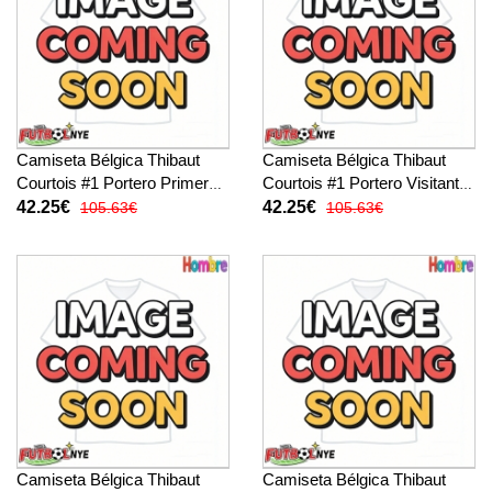
Camiseta Bélgica Thibaut
Camiseta Bélgica Thibaut
Courtois #1 Portero Primera
Courtois #1 Portero Visitante
Equipación Mundial 2026
Equipación Mundial 2026
42.25€
42.25€
105.63€
105.63€
manga corta
manga corta
Camiseta Bélgica Thibaut
Camiseta Bélgica Thibaut