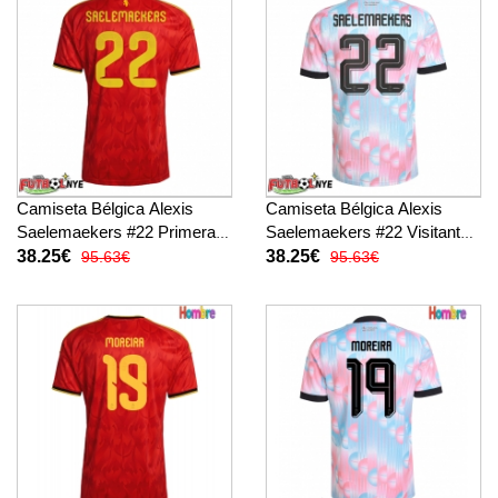
Camiseta Bélgica Alexis
Camiseta Bélgica Alexis
Saelemaekers #22 Primera
Saelemaekers #22 Visitante
Equipación Mundial 2026
Equipación Mundial 2026
38.25€
38.25€
95.63€
95.63€
manga corta
manga corta