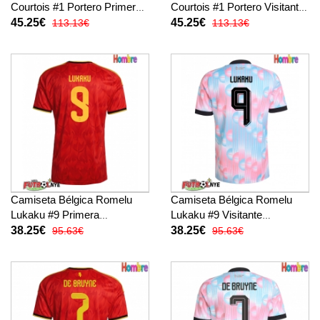
Courtois #1 Portero Primera
Courtois #1 Portero Visitante
Equipación Mundial 2026
Equipación Mundial 2026
45.25€
45.25€
113.13€
113.13€
manga larga
manga larga
Camiseta Bélgica Romelu
Camiseta Bélgica Romelu
Lukaku #9 Primera
Lukaku #9 Visitante
Equipación Mundial 2026
Equipación Mundial 2026
38.25€
38.25€
95.63€
95.63€
manga corta
manga corta