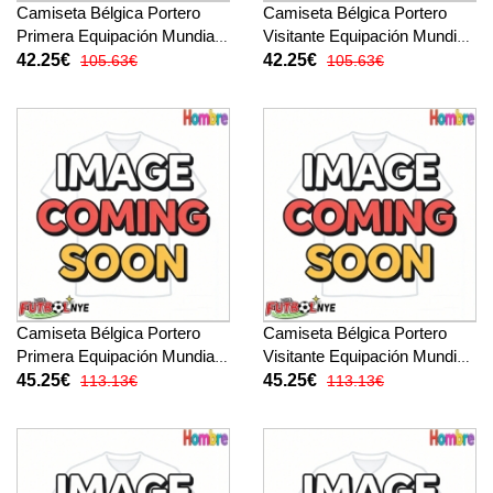
Camiseta Bélgica Portero
Camiseta Bélgica Portero
Primera Equipación Mundial
Visitante Equipación Mundial
2026 manga corta
2026 manga corta
42.25€
42.25€
105.63€
105.63€
Camiseta Bélgica Portero
Camiseta Bélgica Portero
Primera Equipación Mundial
Visitante Equipación Mundial
2026 manga larga
2026 manga larga
45.25€
45.25€
113.13€
113.13€