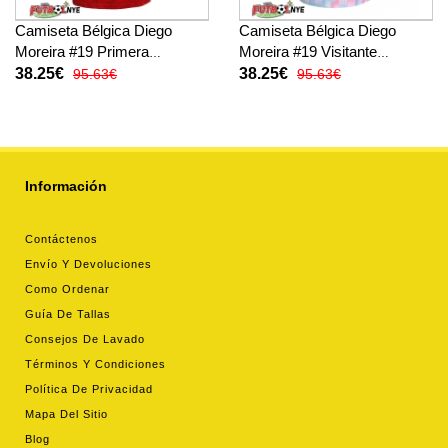
Camiseta Bélgica Diego
Camiseta Bélgica Diego
Moreira #19 Primera
Moreira #19 Visitante
Equipación Mundial 2026
Equipación Mundial 2026
38.25€
38.25€
95.63€
95.63€
manga corta
manga corta
Información
Contáctenos
Envío Y Devoluciones
Como Ordenar
Guía De Tallas
Consejos De Lavado
Términos Y Condiciones
Política De Privacidad
Mapa Del Sitio
Blog