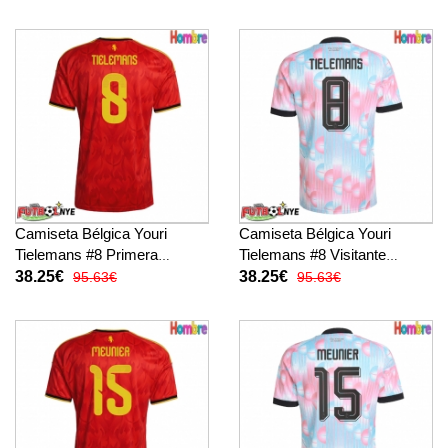
manga corta
manga corta
Camiseta Bélgica Youri
Camiseta Bélgica Youri
Tielemans #8 Primera
Tielemans #8 Visitante
Equipación Mundial 2026
Equipación Mundial 2026
38.25€
38.25€
95.63€
95.63€
manga corta
manga corta