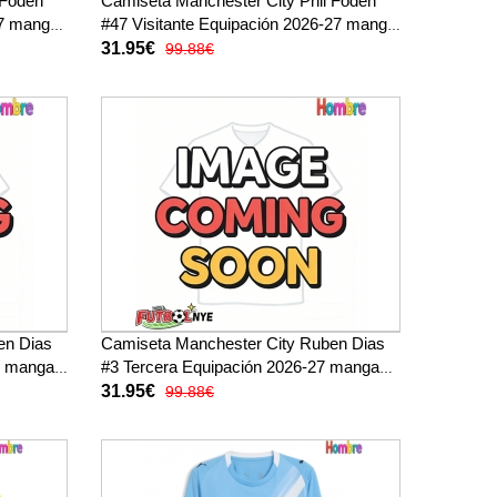
 Foden
Camiseta Manchester City Phil Foden
27 manga
#47 Visitante Equipación 2026-27 manga
corta
31.95€
99.88€
en Dias
Camiseta Manchester City Ruben Dias
27 manga
#3 Tercera Equipación 2026-27 manga
corta
31.95€
99.88€