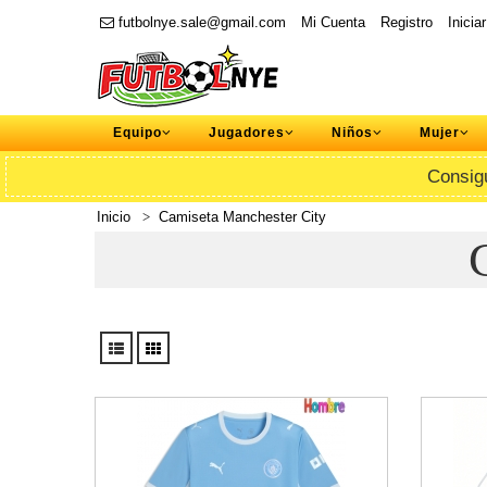
futbolnye.sale@gmail.com
Mi Cuenta
Registro
Inicia
Equipo
Jugadores
Niños
Mujer
Consig
Inicio
Camiseta Manchester City