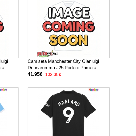
uigi
Camiseta Manchester City Gianluigi
ra
Donnarumma #25 Portero Primera
a
Equipación 2025-26 manga larga
41.95€
102.38€