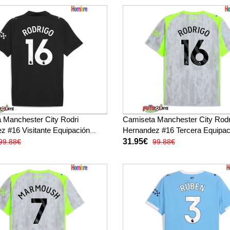
 Manchester City Rodri
Camiseta Manchester City Rodr
z #16 Visitante Equipación
Hernandez #16 Tercera Equipac
manga corta
26 manga corta
31.95€
99.88€
99.88€