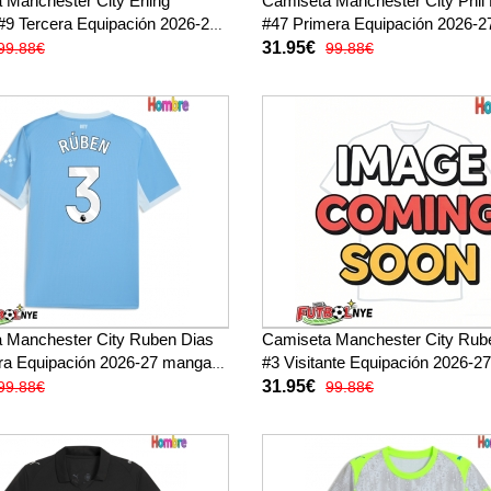
 Manchester City Erling
Camiseta Manchester City Phil
#9 Tercera Equipación 2026-27
#47 Primera Equipación 2026-
rta
corta
31.95€
99.88€
99.88€
 Manchester City Ruben Dias
Camiseta Manchester City Rub
ra Equipación 2026-27 manga
#3 Visitante Equipación 2026-
corta
31.95€
99.88€
99.88€