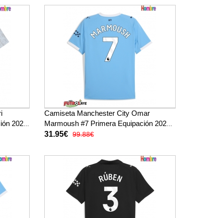
i
Camiseta Manchester City Omar
ión 2025-
Marmoush #7 Primera Equipación 2025-
26 manga corta
31.95€
99.88€