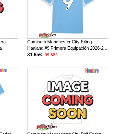
era
Camiseta Manchester City Erling
a
Haaland #9 Primera Equipación 2026-27
manga corta
31.95€
99.88€