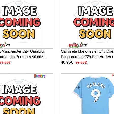
 Manchester City Gianluigi
Camiseta Manchester City Gianl
ma #25 Portero Visitante
Donnarumma #25 Portero Terce
ón 2025-26 manga corta
Equipación 2025-26 manga cort
40.95€
99.88€
99.88€