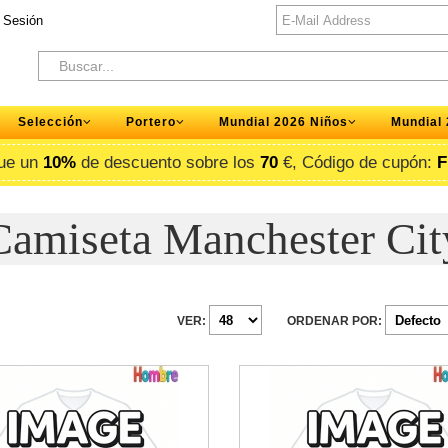
r Sesión
Selección
Portero
Mundial 2026 Niños
Mundial
ue un
10%
de descuento sobre los
70
€, Código de cupón:
F
Camiseta Manchester Cit
VER:
ORDENAR POR: