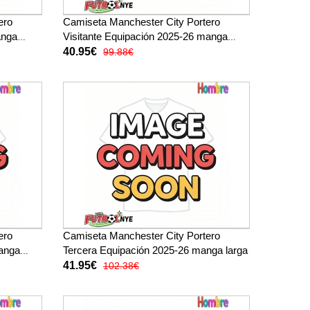
ero
Camiseta Manchester City Portero
anga
Visitante Equipación 2025-26 manga
corta
40.95€
99.88€
ero
Camiseta Manchester City Portero
manga
Tercera Equipación 2025-26 manga larga
41.95€
102.38€