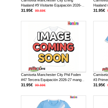
Camiseta Manchester City Erling
Camiseta
Haaland #9 Visitante Equipación 2026-27
Haaland 
manga corta
manga co
31.95€
31.95€
99.88€
Camiseta Manchester City Phil Foden
Camiseta
#47 Tercera Equipación 2026-27 manga
#3 Prime
corta
corta
31.95€
31.95€
99.88€