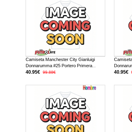
Camiseta Manchester City Gianluigi
Camiseta
Donnarumma #25 Portero Primera
Donnarum
Equipación 2025-26 manga corta
Equipaci
40.95€
40.95€
99.88€