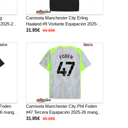
ng
Camiseta Manchester City Erling
 2025-26
Haaland #9 Visitante Equipación 2025-26
manga corta
31.95€
99.88€
 Foden
Camiseta Manchester City Phil Foden
-26 manga
#47 Tercera Equipación 2025-26 manga
corta
31.95€
99.88€