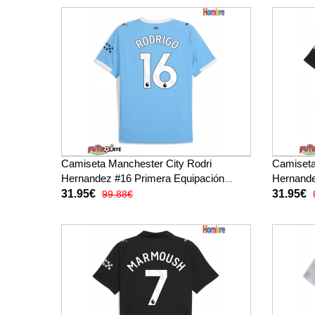
Camiseta Manchester City Rodri
Camiseta
Hernandez #16 Primera Equipación
Hernande
2025-26 manga corta
2025-26 
31.95€
31.95€
99.88€