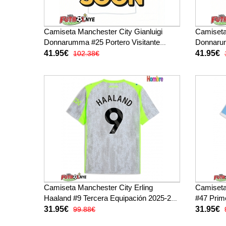
Camiseta Manchester City Gianluigi
Camiseta
Donnarumma #25 Portero Visitante
Donnarum
Equipación 2025-26 manga larga
Equipaci
41.95€
41.95€
102.38€
Camiseta Manchester City Erling
Camiseta
Haaland #9 Tercera Equipación 2025-26
#47 Prim
manga corta
corta
31.95€
31.95€
99.88€