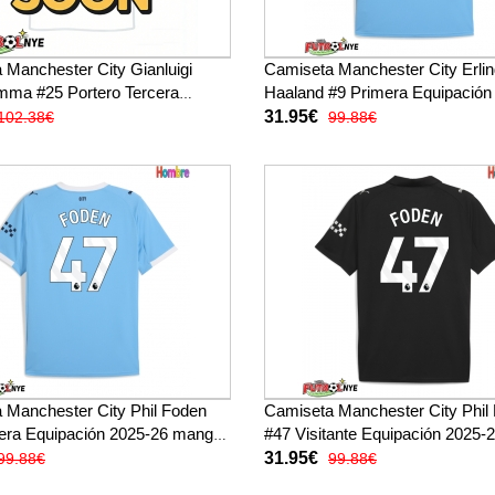
 Manchester City Gianluigi
Camiseta Manchester City Erli
ma #25 Portero Tercera
Haaland #9 Primera Equipación
ón 2025-26 manga larga
manga corta
31.95€
102.38€
99.88€
 Manchester City Phil Foden
Camiseta Manchester City Phil
era Equipación 2025-26 manga
#47 Visitante Equipación 2025
corta
31.95€
99.88€
99.88€