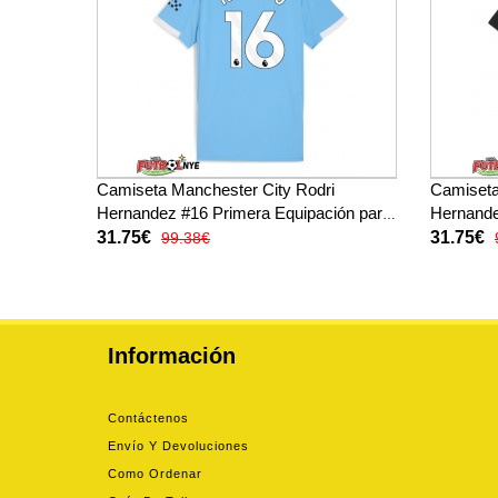
Camiseta Manchester City Rodri
Camiseta
Hernandez #16 Primera Equipación para
Hernande
mujer 2025-26 manga corta
mujer 20
31.75€
31.75€
99.38€
Información
Contáctenos
Envío Y Devoluciones
Como Ordenar