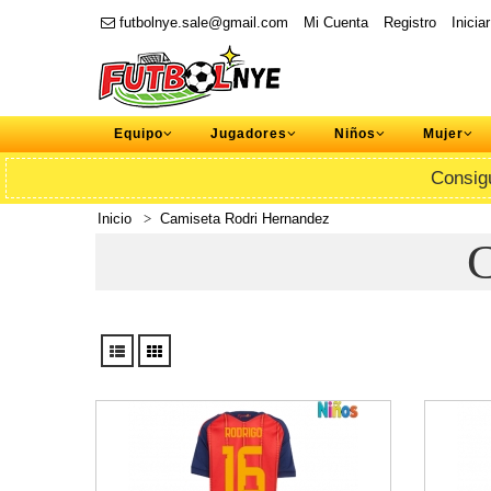
futbolnye.sale@gmail.com
Mi Cuenta
Registro
Inicia
Equipo
Jugadores
Niños
Mujer
Consig
Inicio
Camiseta Rodri Hernandez
C