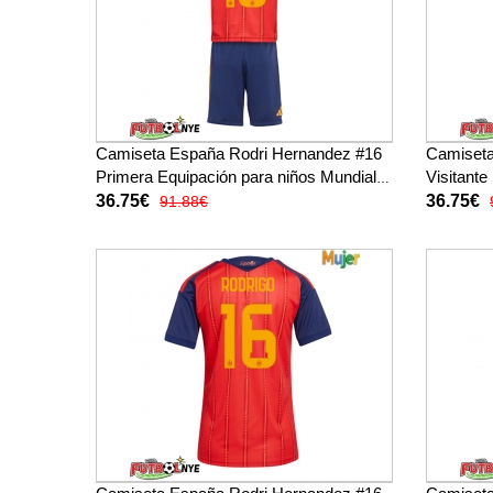
Camiseta España Rodri Hernandez #16
Camiseta
Primera Equipación para niños Mundial
Visitante
2026 manga corta (+ pantalones cortos)
2026 man
36.75€
36.75€
91.88€