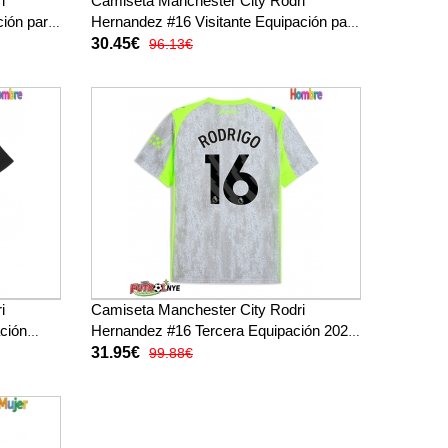
i
Camiseta Manchester City Rodri
ión para
Hernandez #16 Visitante Equipación para
niños 2025-26 manga corta (+
30.45€
96.13€
pantalones cortos)
i
Camiseta Manchester City Rodri
ción
Hernandez #16 Tercera Equipación 2025-
26 manga corta
31.95€
99.88€