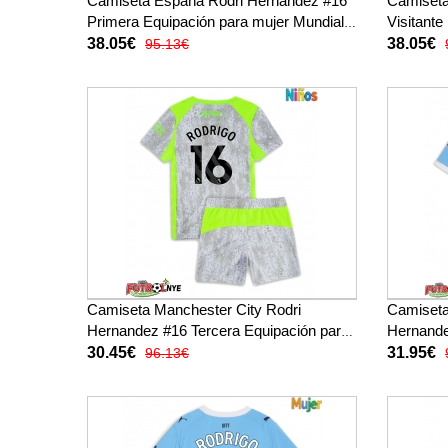
Camiseta España Rodri Hernandez #16
Camiseta
Primera Equipación para mujer Mundial
Visitante
2026 manga corta
2026 man
38.05€
38.05€
95.13€
Camiseta Manchester City Rodri
Camiseta
Hernandez #16 Tercera Equipación para
Hernande
niños 2025-26 manga corta (+
2025-26 
30.45€
31.95€
96.13€
pantalones cortos)