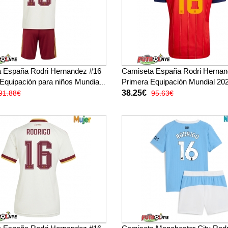
 España Rodri Hernandez #16
Camiseta España Rodri Hernan
 Equipación para niños Mundial
Primera Equipación Mundial 2
ga corta (+ pantalones cortos)
corta
38.25€
91.88€
95.63€