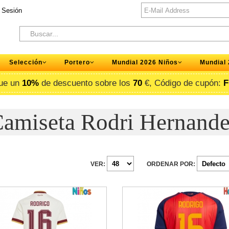
r Sesión
Selección
Portero
Mundial 2026 Niños
Mundial
ue un
10%
de descuento sobre los
70
€, Código de cupón:
F
amiseta Rodri Hernand
VER:
ORDENAR POR: