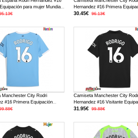
 España Rodri Hernandez #16
Camiseta Manchester City Rodr
 Equipación para mujer Mundial
Hernandez #16 Primera Equipac
ga corta
niños 2025-26 manga corta (+
30.45€
95.13€
96.13€
pantalones cortos)
 Manchester City Rodri
Camiseta Manchester City Rodr
z #16 Primera Equipación
Hernandez #16 Visitante Equipa
manga corta
2025-26 manga corta
31.95€
99.88€
99.88€