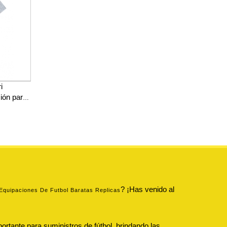
i
ión para
? ¡Has venido al
Equipaciones De Futbol Baratas Replicas
ortante para suministros de fútbol, brindando las