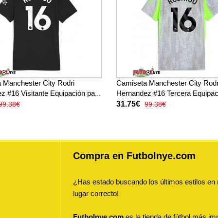
 Manchester City Rodri
Camiseta Manchester City Rodr
z #16 Visitante Equipación para
Hernandez #16 Tercera Equipac
25-26 manga corta
mujer 2025-26 manga corta
31.75€
99.38€
99.38€
Compra en Futbolnye.com
¿Has estado buscando los últimos estilos en
lugar correcto!
Futbolnye.com
es la tienda de fútbol más imp