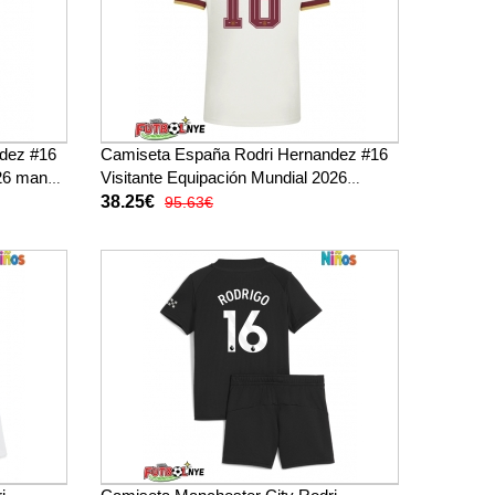
dez #16
Camiseta España Rodri Hernandez #16
026 manga
Visitante Equipación Mundial 2026
manga corta
38.25€
95.63€