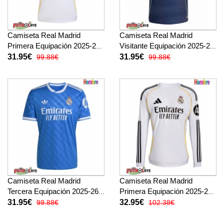
Camiseta Real Madrid
Camiseta Real Madrid
Primera Equipación 2025-26
Visitante Equipación 2025-26
manga corta
manga corta
31.95€
31.95€
99.88€
99.88€
Camiseta Real Madrid
Camiseta Real Madrid
Tercera Equipación 2025-26
Primera Equipación 2025-26
manga corta
manga larga
31.95€
32.95€
99.88€
102.38€