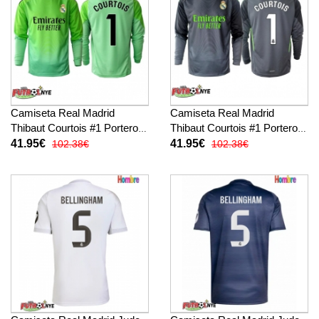
Camiseta Real Madrid
Camiseta Real Madrid
Thibaut Courtois #1 Portero
Thibaut Courtois #1 Portero
Visitante Equipación 2025-26
Tercera Equipación 2025-26
41.95€
41.95€
102.38€
102.38€
manga larga
manga larga