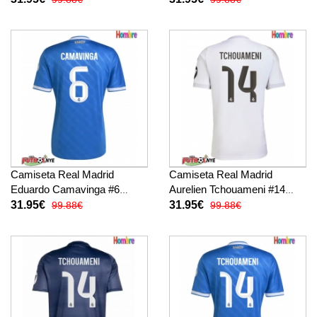
manga corta
manga corta
Camiseta Real Madrid
Camiseta Real Madrid
Eduardo Camavinga #6
Aurelien Tchouameni #14
Tercera Equipación 2025-26
Primera Equipación 2025-26
31.95€
31.95€
99.88€
99.88€
manga corta
manga corta