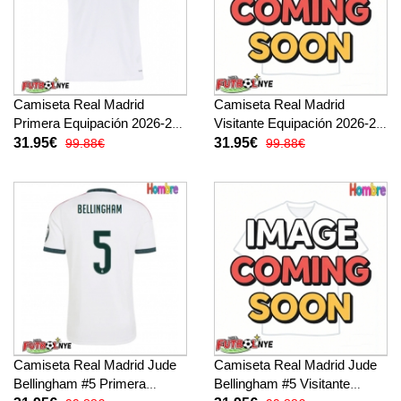
Camiseta Real Madrid
Camiseta Real Madrid
Primera Equipación 2026-27
Visitante Equipación 2026-27
manga corta
manga corta
31.95€
31.95€
99.88€
99.88€
Camiseta Real Madrid Jude
Camiseta Real Madrid Jude
Bellingham #5 Primera
Bellingham #5 Visitante