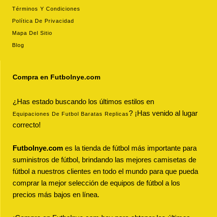
Términos Y Condiciones
Política De Privacidad
Mapa Del Sitio
Blog
Compra en Futbolnye.com
¿Has estado buscando los últimos estilos en
? ¡Has venido al lugar
Equipaciones De Futbol Baratas Replicas
correcto!
Futbolnye.com
es la tienda de fútbol más importante para
suministros de fútbol, brindando las mejores camisetas de
fútbol a nuestros clientes en todo el mundo para que pueda
comprar la mejor selección de equipos de fútbol a los
precios más bajos en línea.