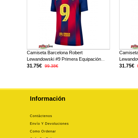
Camiseta Barcelona Robert
Camiseta
Lewandowski #9 Primera Equipación
Lewandow
para mujer 2025-26 manga corta
para muj
31.75€
31.75€
99.38€
Información
Contáctenos
Envío Y Devoluciones
Como Ordenar