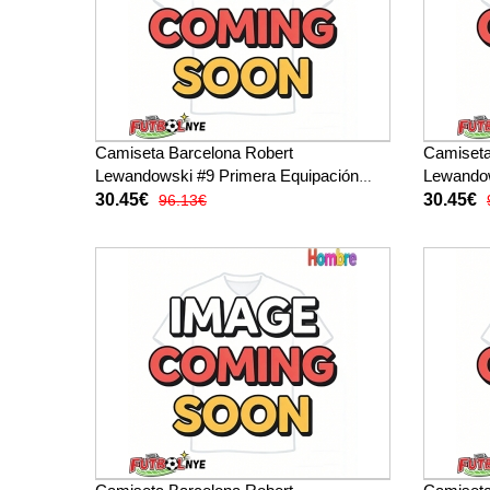
Camiseta Barcelona Robert
Camiseta
Lewandowski #9 Primera Equipación
Lewandow
para niños 2026-27 manga corta (+
para niñ
30.45€
30.45€
96.13€
pantalones cortos)
pantalone