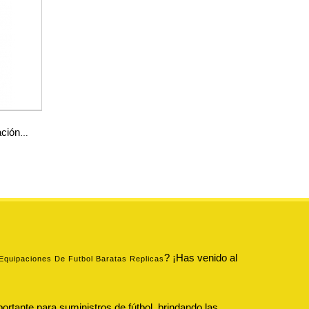
ación
a
? ¡Has venido al
Equipaciones De Futbol Baratas Replicas
ortante para suministros de fútbol, brindando las