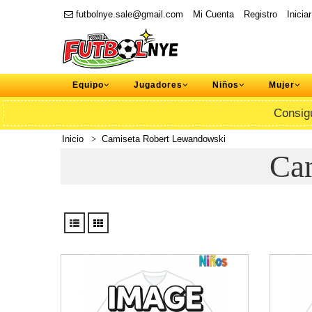
futbolnye.sale@gmail.com
Mi Cuenta
Registro
Inicia
Equipo
Jugadores
Niños
Mujer
Consig
Inicio
Camiseta Robert Lewandowski
Ca