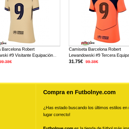
 Barcelona Robert
Camiseta Barcelona Robert
ski #9 Visitante Equipación
Lewandowski #9 Tercera Equip
er 2025-26 manga corta
para mujer 2025-26 manga cort
31.75€
99.38€
99.38€
Compra en Futbolnye.com
¿Has estado buscando los últimos estilos en
lugar correcto!
Futbolnye.com
es la tienda de fútbol más imp