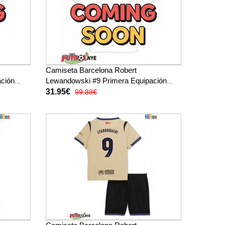
Camiseta Barcelona Robert
ación
Lewandowski #9 Primera Equipación
 (+
2026-27 manga corta
31.95€
99.88€