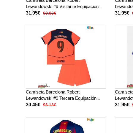
Camiseta Barcelona Robert
Camiseta
Lewandowski #9 Visitante Equipación
Lewandow
2026-27 manga corta
2026-27 
31.95€
31.95€
99.88€
Camiseta Barcelona Robert
Camiseta
Lewandowski #9 Tercera Equipación
Lewandow
para niños 2025-26 manga corta (+
2025-26 
30.45€
31.95€
96.13€
pantalones cortos)