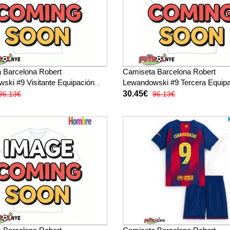
 Barcelona Robert
Camiseta Barcelona Robert
ski #9 Visitante Equipación
Lewandowski #9 Tercera Equip
os 2026-27 manga corta (+
para niños 2026-27 manga corta
30.45€
96.13€
96.13€
s cortos)
pantalones cortos)