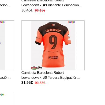
Camiseta Barcelona Robert
ación
Lewandowski #9 Visitante Equipación
 (+
para niños 2025-26 manga corta (+
30.45€
96.13€
pantalones cortos)
Camiseta Barcelona Robert
pación
Lewandowski #9 Tercera Equipación
2025-26 manga corta
31.95€
99.88€