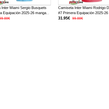
 Inter Miami Sergio Busquets
Camiseta Inter Miami Rodrigo 
ra Equipación 2025-26 manga
#7 Primera Equipación 2025-2
corta
31.95€
99.88€
99.88€