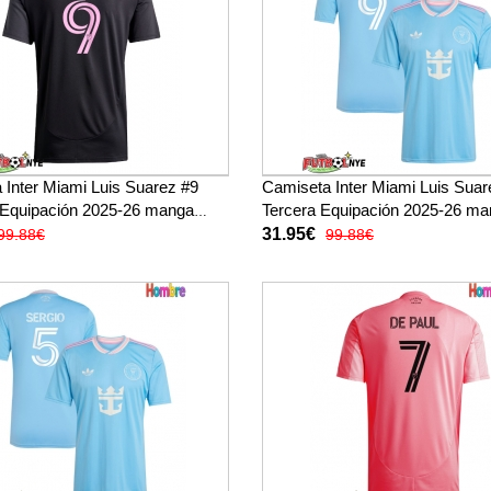
 Inter Miami Luis Suarez #9
Camiseta Inter Miami Luis Suar
e Equipación 2025-26 manga
Tercera Equipación 2025-26 ma
31.95€
99.88€
99.88€