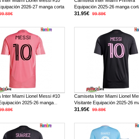
 Inter Miami Lionel Messi #10
Camiseta Inter Miami Primera
Equipación 2026-27 manga corta
Equipación 2025-26 manga cort
31.95€
99.88€
99.88€
 Inter Miami Lionel Messi #10
Camiseta Inter Miami Lionel Me
Equipación 2025-26 manga
Visitante Equipación 2025-26 
corta
31.95€
99.88€
99.88€