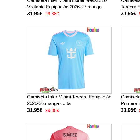
Camiseta Inter Miami Lionel Messi #10
Camiseta
Visitante Equipación 2026-27 manga
Tercera 
corta
31.95€
31.95€
99.88€
Camiseta Inter Miami Tercera Equipación
Camiseta
2025-26 manga corta
Primera 
corta
31.95€
31.95€
99.88€