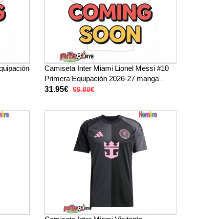
quipación
Camiseta Inter Miami Lionel Messi #10
Primera Equipación 2026-27 manga
corta
31.95€
99.88€