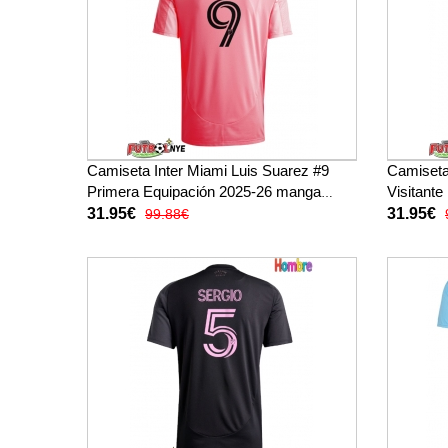
Camiseta Inter Miami Luis Suarez #9
Camiseta
Primera Equipación 2025-26 manga
Visitant
corta
corta
31.95€
31.95€
99.88€