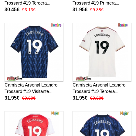
Trossard #19 Tercera
Trossard #19 Primera
Equipación para niños 2025-
Equipación 2025-26 manga
30.45€
31.95€
96.13€
99.88€
26 manga corta (+
corta
pantalones cortos)
Camiseta Arsenal Leandro
Camiseta Arsenal Leandro
Trossard #19 Visitante
Trossard #19 Tercera
Equipación 2025-26 manga
Equipación 2025-26 manga
31.95€
31.95€
99.88€
99.88€
corta
corta