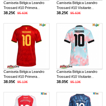
Camiseta Bélgica Leandro
Camiseta Bélgica Leandro
Trossard #10 Primera
Trossard #10 Visitante
Equipación Mundial 2026
Equipación Mundial 2026
38.25€
38.25€
95.63€
95.63€
manga corta
manga corta
Camiseta Bélgica Leandro
Camiseta Bélgica Leandro
Trossard #10 Primera
Trossard #10 Visitante
Equipación para mujer
Equipación para mujer
38.05€
38.05€
95.13€
95.13€
Mundial 2026 manga corta
Mundial 2026 manga corta