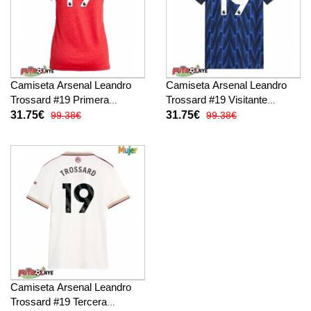
Camiseta Arsenal Leandro
Camiseta Arsenal Leandro
Trossard #19 Primera
Trossard #19 Visitante
Equipación para mujer 2025-
Equipación para mujer 2025-
31.75€
31.75€
99.38€
99.38€
26 manga corta
26 manga corta
Camiseta Arsenal Leandro
Trossard #19 Tercera