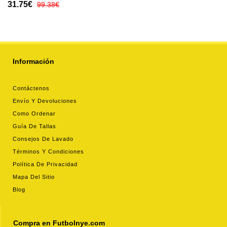
Equipación para mujer 2025-
31.75€
99.38€
26 manga corta
Información
Contáctenos
Envío Y Devoluciones
Como Ordenar
Guía De Tallas
Consejos De Lavado
Términos Y Condiciones
Política De Privacidad
Mapa Del Sitio
Blog
Compra en Futbolnye.com