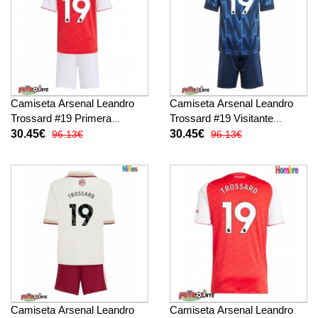
Camiseta Arsenal Leandro
Camiseta Arsenal Leandro
Trossard #19 Primera
Trossard #19 Visitante
Equipación para niños 2025-
Equipación para niños 2025-
30.45€
30.45€
96.13€
96.13€
26 manga corta (+
26 manga corta (+
pantalones cortos)
pantalones cortos)
Camiseta Arsenal Leandro
Camiseta Arsenal Leandro