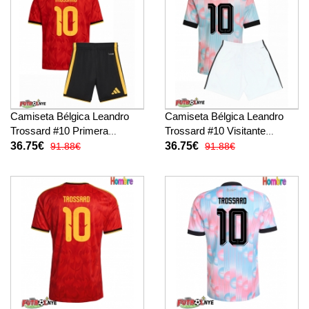
Camiseta Bélgica Leandro
Camiseta Bélgica Leandro
Trossard #10 Primera
Trossard #10 Visitante
Equipación para niños
Equipación para niños
36.75€
36.75€
91.88€
91.88€
Mundial 2026 manga corta (+
Mundial 2026 manga corta (+
pantalones cortos)
pantalones cortos)